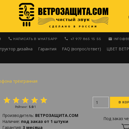
M
НАПИСАТЬ В WHATSAPP
+7 977 865 15 55
INFO@В
труктор дизайна
Гарантия
FAQ (вопрос/ответ)
ЦВЕТ ВЕТ
офона трёхгранная
Рейтинг
:
5.0
/
1
Производитель
:
ВЕТРОЗАЩИТА.COM
Под заказ че
Наличие
:
под заказ от 1 штуки
Гарантия
:
3 месяца