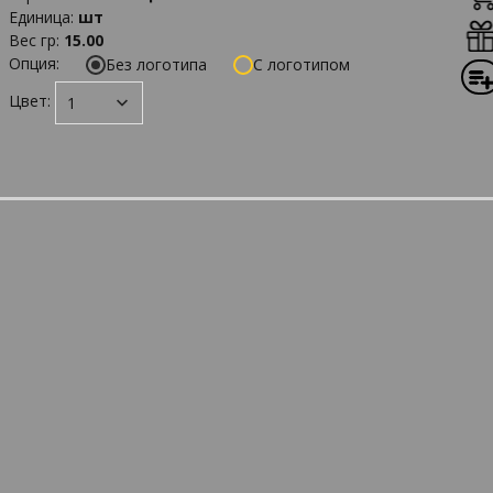
Единица
:
шт
Вес гр
:
15.00
Опция:
Без логотипа
С логотипом
Цвет: