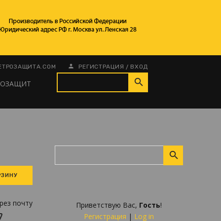
/
ЕТРОЗАЩИТА.COM
РЕГИСТРАЦИЯ
ВХОД
РОЗАЩИТ
рез почту
Приветствую Вас
,
Гость
!
Регистрация
|
Log in