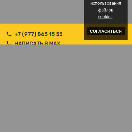
использования
файлов
cookies
.
СОГЛАСИТЬСЯ
+7 (977) 865 15 55
НАПИСАТЬ В MAX
НАПИСАТЬ В WHATSAPP
INFO@ВЕТРОЗАЩИТА.COM
© Производитель РФ Ветрозащит c логотипом