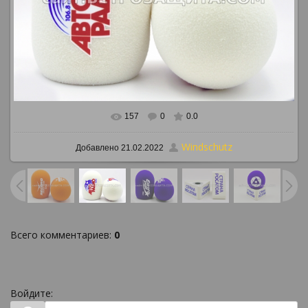
157
0
0.0
В реальном размере
886x647
/ 837.0Kb
Windschutz
Добавлено
21.02.2022
Всего комментариев
:
0
Войдите: