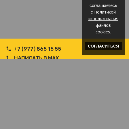
соглашаетесь
Политикой
с
использования
файлов
cookies
.
СОГЛАСИТЬСЯ
+7 (977) 865 15 55
НАПИСАТЬ В MAX
НАПИСАТЬ В WHATSAPP
INFO@ВЕТРОЗАЩИТА.COM
© Производитель РФ Ветрозащит c логотипом