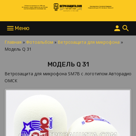
menu
person
search
Главная
»
Фотоальбом
»
Ветрозащита для микрофона
»
НАПИСАТЬ В MAX
Модель Q 31
НАПИСАТЬ В TELEGRAM
НАПИСАТЬ В WHATSAPP
МОДЕЛЬ Q 31
+7 977 865 15 55
INFO@ВЕТРОЗАЩИТА.COM
Ветрозащита для микрофона SM7B с логотипом Авторадио
ОМСК