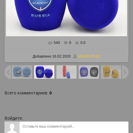
540
0
0.0
В реальном размере
886x591
/ 849.3Kb
Windschutz
Добавлено
16.02.2020
Всего комментариев
:
0
Войдите: