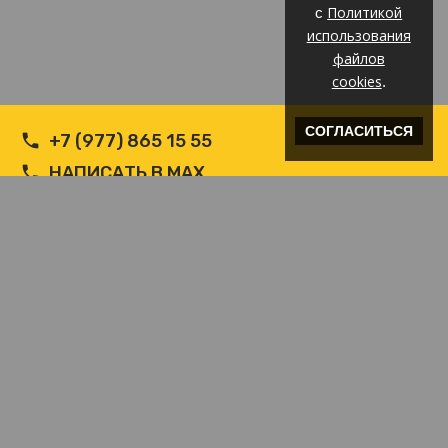
Политикой
с
использования
файлов
cookies
.
СОГЛАСИТЬСЯ
+7 (977) 865 15 55
НАПИСАТЬ В MAX
НАПИСАТЬ В WHATSAPP
INFO@ВЕТРОЗАЩИТА.COM
© Производитель РФ Ветрозащит c логотипом