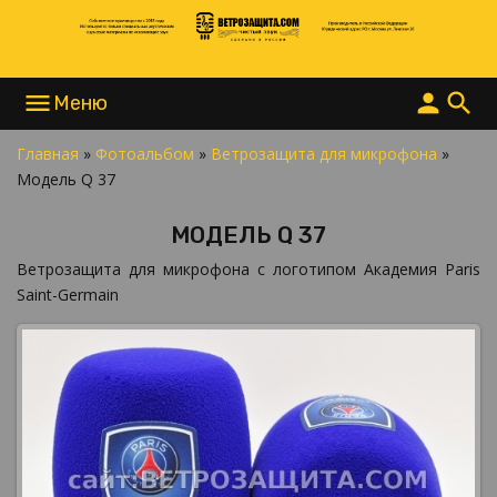
menu
person
search
Главная
»
Фотоальбом
»
Ветрозащита для микрофона
»
НАПИСАТЬ В MAX
Модель Q 37
НАПИСАТЬ В TELEGRAM
НАПИСАТЬ В WHATSAPP
МОДЕЛЬ Q 37
+7 977 865 15 55
INFO@ВЕТРОЗАЩИТА.COM
Ветрозащита для микрофона с логотипом Академия Paris
Saint-Germain