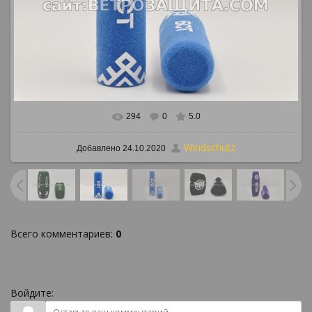
294
0
5.0
В реальном размере
886x591
/ 272.4Kb
Windschutz
Добавлено
24.10.2020
Всего комментариев
:
0
Войдите: