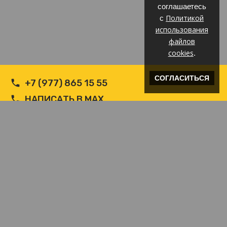
соглашаетесь
Политикой
с
использования
файлов
cookies
.
СОГЛАСИТЬСЯ
+7 (977) 865 15 55
НАПИСАТЬ В MAX
НАПИСАТЬ В WHATSAPP
INFO@ВЕТРОЗАЩИТА.COM
© Производитель РФ Ветрозащит c логотипом