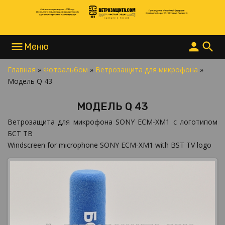
menu
person
search
Главная
»
Фотоальбом
»
Ветрозащита для микрофона
»
НАПИСАТЬ В MAX
Модель Q 43
НАПИСАТЬ В TELEGRAM
НАПИСАТЬ В WHATSAPP
МОДЕЛЬ Q 43
+7 977 865 15 55
INFO@ВЕТРОЗАЩИТА.COM
Ветрозащита для микрофона SONY ECM-XM1 с логотипом
БСТ ТВ
Windscreen for microphone SONY ECM-XM1 with BST TV logo