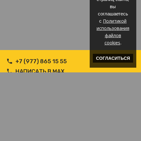
вы
соглашаетесь
Политикой
с
использования
файлов
cookies
.
СОГЛАСИТЬСЯ
+7 (977) 865 15 55
НАПИСАТЬ В MAX
НАПИСАТЬ В WHATSAPP
INFO@ВЕТРОЗАЩИТА.COM
© Производитель РФ Ветрозащит c логотипом
Хостинг от
uCoz