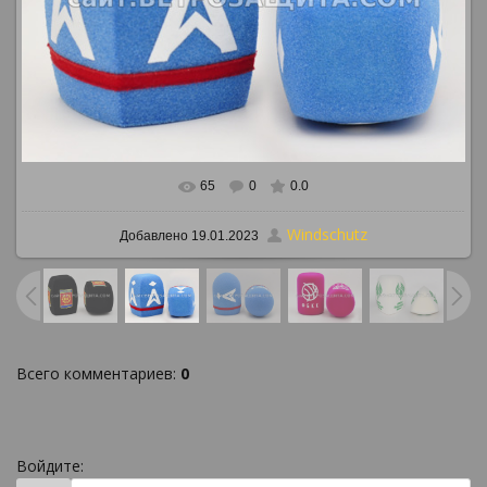
65
0
0.0
В реальном размере
886x650
/ 916.1Kb
Windschutz
Добавлено
19.01.2023
Всего комментариев
:
0
Войдите: