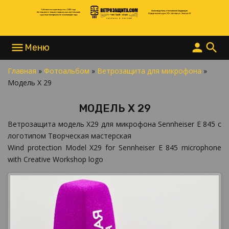
menu
person
search
Главная
»
Фотоальбом
»
Ветрозащита для микрофона
»
НАПИСАТЬ В MAX
Модель X 29
НАПИСАТЬ В TELEGRAM
НАПИСАТЬ В WHATSAPP
МОДЕЛЬ X 29
+7 977 865 15 55
INFO@ВЕТРОЗАЩИТА.COM
Ветрозащита модель X29 для микрофона Sennheiser E 845 с
логотипом Творческая мастерская
Wind protection Model X29 for Sennheiser E 845 microphone
with Creative Workshop logo