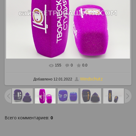
155
0
0.0
В реальном размере
886x647
/ 866.8Kb
Windschutz
Добавлено
12.01.2022
Всего комментариев
:
0