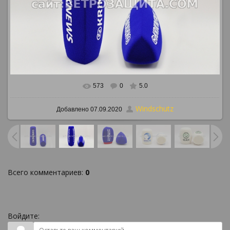
573
0
5.0
В реальном размере
886x591
/ 265.2Kb
Windschutz
Добавлено
07.09.2020
Всего комментариев
:
0
Войдите: