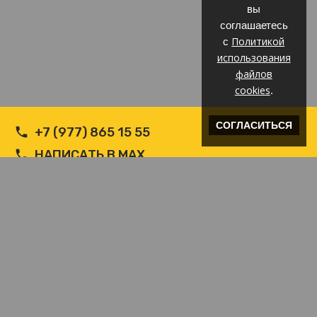
вы
соглашаетесь
Политикой
с
использования
файлов
cookies
.
СОГЛАСИТЬСЯ
+7 (977) 865 15 55
НАПИСАТЬ В MAX
НАПИСАТЬ В WHATSAPP
INFO@ВЕТРОЗАЩИТА.COM
© Производитель РФ Ветрозащит c логотипом
Хостинг от
uCoz