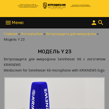
menu
person
search
Главная
»
Фотоальбом
»
Ветрозащита для микрофона
»
НАПИСАТЬ В MAX
Модель Y 23
НАПИСАТЬ В TELEGRAM
НАПИСАТЬ В WHATSAPP
МОДЕЛЬ Y 23
+7 977 865 15 55
INFO@ВЕТРОЗАЩИТА.COM
Ветрозащита для микрофона Sennheiser K6 с логотипом
KRIKNEWS
Windscreen for Sennheiser K6 microphone with KRIKNEWS logo