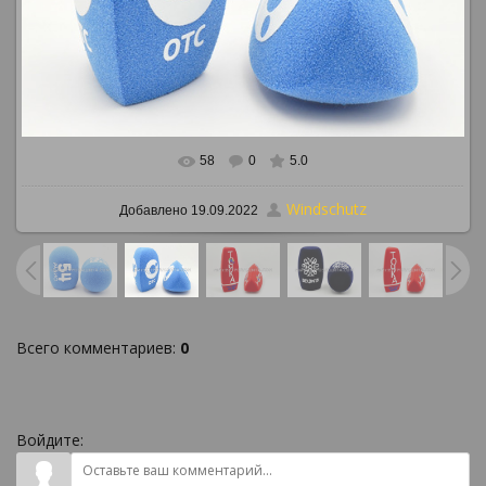
58
0
5.0
В реальном размере
886x650
/ 775.1Kb
Windschutz
Добавлено
19.09.2022
Всего комментариев
:
0
Войдите: