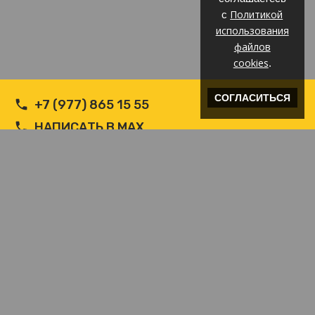
Политикой
с
использования
файлов
cookies
.
СОГЛАСИТЬСЯ
+7 (977) 865 15 55
НАПИСАТЬ В MAX
НАПИСАТЬ В WHATSAPP
INFO@ВЕТРОЗАЩИТА.COM
© Производитель РФ Ветрозащит c логотипом