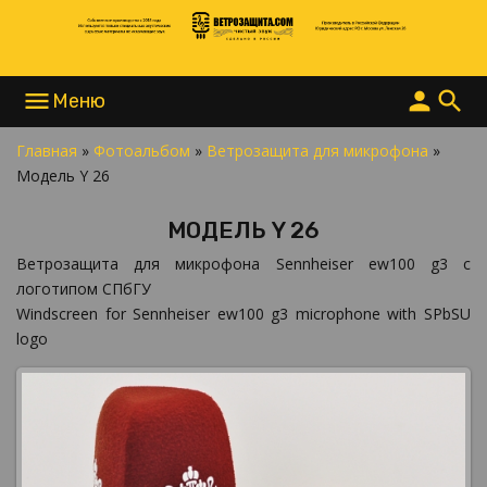
menu
person
search
Главная
»
Фотоальбом
»
Ветрозащита для микрофона
»
НАПИСАТЬ В MAX
Модель Y 26
НАПИСАТЬ В TELEGRAM
НАПИСАТЬ В WHATSAPP
МОДЕЛЬ Y 26
+7 977 865 15 55
INFO@ВЕТРОЗАЩИТА.COM
Ветрозащита для микрофона Sennheiser ew100 g3 с
логотипом СПбГУ
Windscreen for Sennheiser ew100 g3 microphone with SPbSU
logo