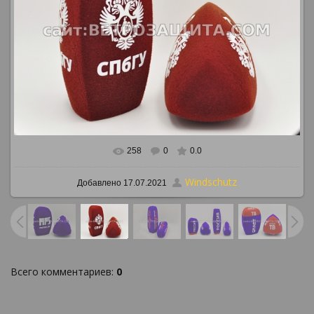
258
0
0.0
В реальном размере
886x647
/ 900.8Kb
Windschutz
Добавлено
17.07.2021
Всего комментариев
:
0