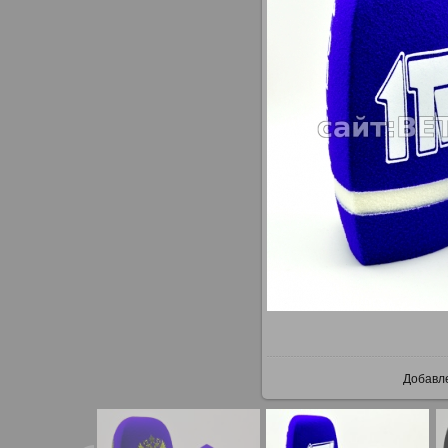
В ре
Добавл