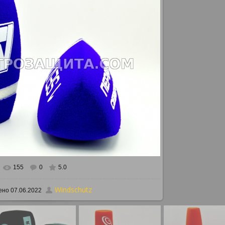
155
0
5.0
альном размере
886x647
/ 810.3Kb
Windschutz
ено
07.06.2022