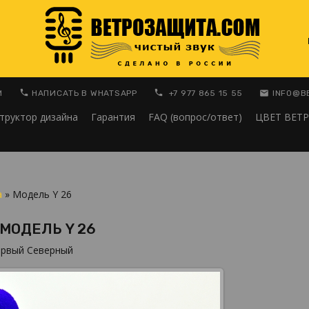
M
НАПИСАТЬ В WHATSAPP
+7 977 865 15 55
INFO@В
труктор дизайна
Гарантия
FAQ (вопрос/ответ)
ЦВЕТ ВЕТ
а
» Модель Y 26
МОДЕЛЬ Y 26
ервый Северный