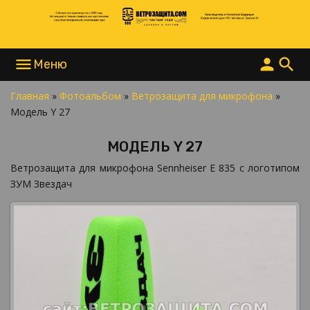
menu
person
search
Главная
»
Фотоальбом
»
Ветрозащита для микрофона
»
НАПИСАТЬ В MAX
Модель Y 27
НАПИСАТЬ В TELEGRAM
НАПИСАТЬ В WHATSAPP
МОДЕЛЬ Y 27
+7 977 865 15 55
INFO@ВЕТРОЗАЩИТА.COM
Ветрозащита для микрофона Sennheiser E 835 с логотипом
ЗУМ Звездач