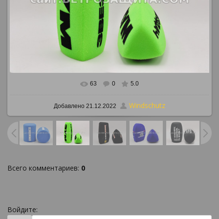
63
0
5.0
В реальном размере
886x650
/ 818.2Kb
Windschutz
Добавлено
21.12.2022
Всего комментариев
:
0
Войдите: