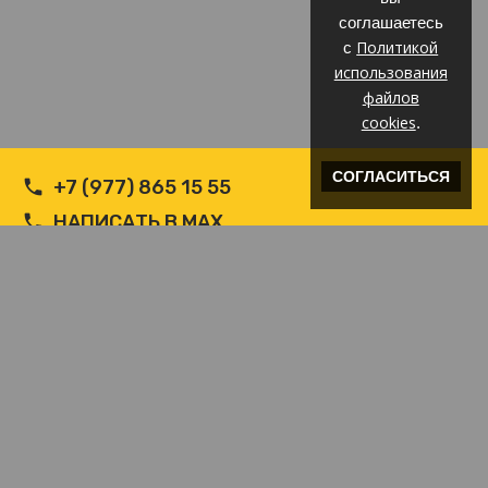
соглашаетесь
Политикой
с
использования
файлов
cookies
.
СОГЛАСИТЬСЯ
+7 (977) 865 15 55
НАПИСАТЬ В MAX
НАПИСАТЬ В WHATSAPP
INFO@ВЕТРОЗАЩИТА.COM
© Производитель РФ Ветрозащит c логотипом