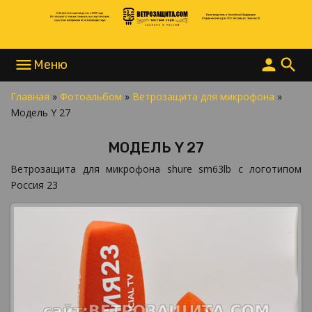
menu
person
search
Главная
»
Фотоальбом
»
Ветрозащита для микрофона
»
НАПИСАТЬ В MAX
Модель Y 27
НАПИСАТЬ В TELEGRAM
НАПИСАТЬ В WHATSAPP
МОДЕЛЬ Y 27
+7 977 865 15 55
INFO@ВЕТРОЗАЩИТА.COM
Ветрозащита для микрофона shure sm63lb с логотипом
Россия 23