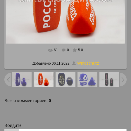
61
0
5.0
В реальном размере
886x650
/ 805.0Kb
Windschutz
Добавлено
06.11.2022
Всего комментариев
:
0
Войдите: