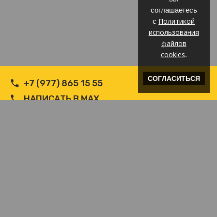
соглашаетесь
Политикой
с
использования
файлов
cookies
.
СОГЛАСИТЬСЯ
+7 (977) 865 15 55
НАПИСАТЬ В MAX
НАПИСАТЬ В WHATSAPP
INFO@ВЕТРОЗАЩИТА.COM
© Производитель РФ Ветрозащит c логотипом