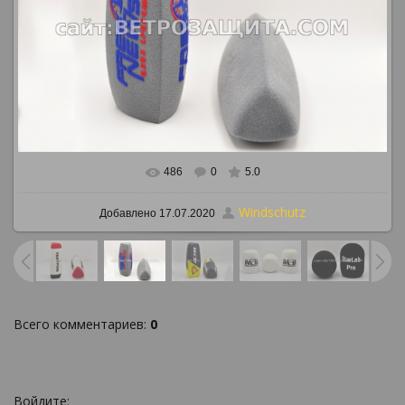
486
0
5.0
В реальном размере
886x591
/ 264.3Kb
Windschutz
Добавлено
17.07.2020
Всего комментариев
:
0
Войдите: