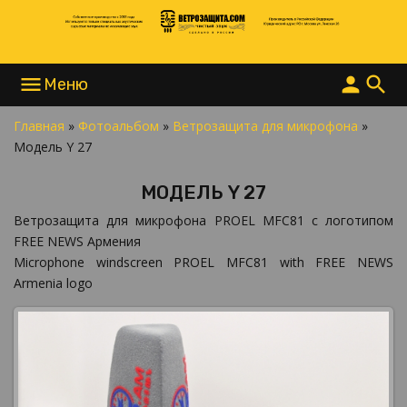
menu
person
search
Главная
»
Фотоальбом
»
Ветрозащита для микрофона
»
НАПИСАТЬ В MAX
Модель Y 27
НАПИСАТЬ В TELEGRAM
НАПИСАТЬ В WHATSAPP
МОДЕЛЬ Y 27
+7 977 865 15 55
INFO@ВЕТРОЗАЩИТА.COM
Ветрозащита для микрофона PROEL MFC81 с логотипом
FREE NEWS Армения
Microphone windscreen PROEL MFC81 with FREE NEWS
Armenia logo