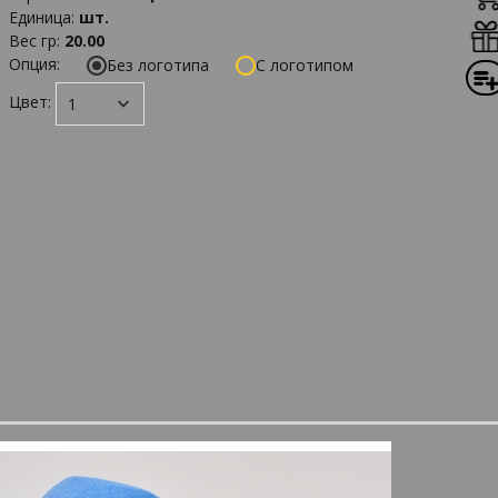
Единица
:
шт.
Вес гр
:
20.00
Опция:
Без логотипа
С логотипом
Цвет: