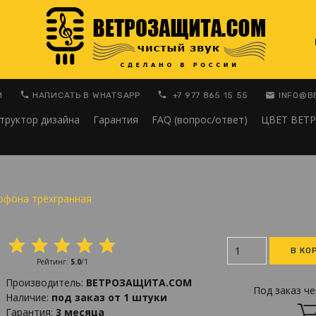
M
НАПИСАТЬ В WHATSAPP
+7 977 865 15 55
INFO@В
труктор дизайна
Гарантия
FAQ (вопрос/ответ)
ЦВЕТ ВЕТ
офона трёхгранная
Рейтинг
:
5.0
/
1
Производитель
:
ВЕТРОЗАЩИТА.COM
Под заказ че
Наличие
:
под заказ от 1 штуки
Гарантия
:
3 месяца