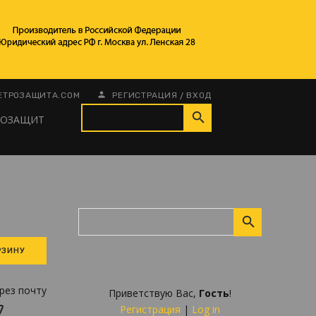
/
ЕТРОЗАЩИТА.COM
РЕГИСТРАЦИЯ
ВХОД
РОЗАЩИТ
рез почту
Приветствую Вас
,
Гость
!
Регистрация
|
Log in