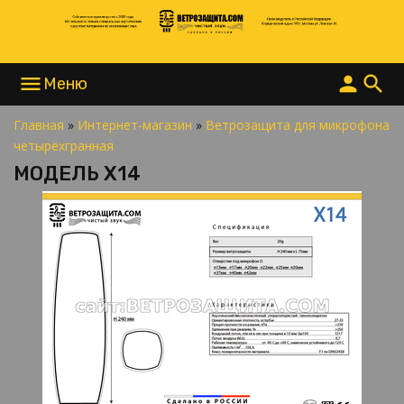
menu
person
search
Главная
»
Интернет-магазин
»
Ветрозащита для микрофона
НАПИСАТЬ В MAX
четырёхгранная
НАПИСАТЬ В TELEGRAM
МОДЕЛЬ X14
НАПИСАТЬ В WHATSAPP
+7 977 865 15 55
INFO@ВЕТРОЗАЩИТА.COM