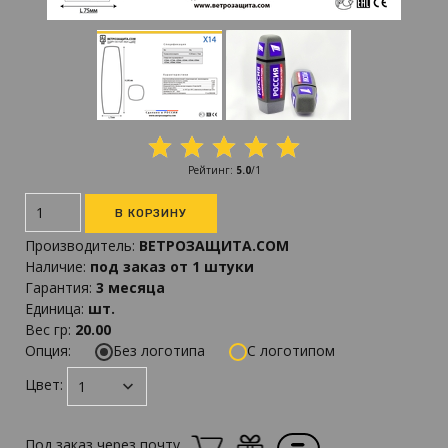
Рейтинг
:
5.0
/
1
Производитель
:
ВЕТРОЗАЩИТА.COM
Наличие
:
под заказ от 1 штуки
Гарантия
:
3 месяца
Единица
:
шт.
Вес гр
:
20.00
Опция:
Без логотипа
С логотипом
Цвет:
Под заказ через почту