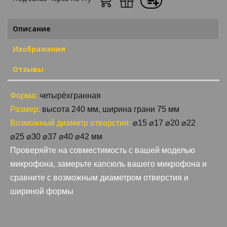
Описание
Изображения
Отзывы
Форма:
четырёхгранная
Размер:
высота 240 мм, ширина грани 75 мм
⌀
⌀
⌀
⌀
Возможный диаметр отверстия:
15
17
20
22
⌀
⌀
⌀
⌀
⌀
25
30
37
40
42 мм
Проверяйте на совместимость с вашей моделью
микрофона, замерьте капсюль вашего микрофона и
сравните с возможным диаметром отверстия и
шириной формы