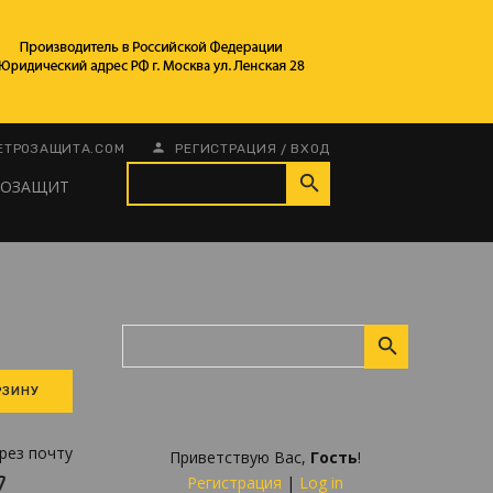
/
ЕТРОЗАЩИТА.COM
РЕГИСТРАЦИЯ
ВХОД
РОЗАЩИТ
рез почту
Приветствую Вас
,
Гость
!
Регистрация
|
Log in