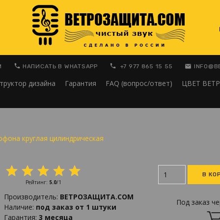
M
НАПИСАТЬ В WHATSAPP
+7 977 865 15 55
INFO@В
труктор дизайна
Гарантия
FAQ (вопрос/ответ)
ЦВЕТ ВЕТ
офона круглая цилиндрическая
Рейтинг
:
5.0
/
1
Производитель
:
ВЕТРОЗАЩИТА.COM
Под заказ че
Наличие
:
под заказ от 1 штуки
Гарантия
:
3 месяца