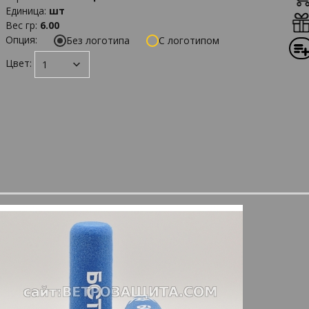
Единица
:
шт
Вес гр
:
6.00
Опция:
Без логотипа
С логотипом
Цвет: