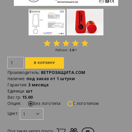
Рейтинг
:
5.0
/
1
Производитель
:
ВЕТРОЗАЩИТА.COM
Наличие
:
под заказ от 1 штуки
Гарантия
:
3 месяца
Единица
:
шт
Вес гр
:
15.00
Опция:
Без логотипа
С логотипом
Цвет:
Под заказ через почту