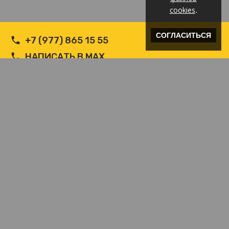
cookies
.
СОГЛАСИТЬСЯ
+7 (977) 865 15 55
НАПИСАТЬ В MAX
НАПИСАТЬ В WHATSAPP
INFO@ВЕТРОЗАЩИТА.COM
© Производитель РФ Ветрозащит c логотипом