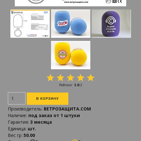
Рейтинг
:
5.0
/
2
Производитель
:
ВЕТРОЗАЩИТА.COM
Наличие
:
под заказ от 1 штуки
Гарантия
:
3 месяца
Единица
:
шт.
Вес гр
:
50.00