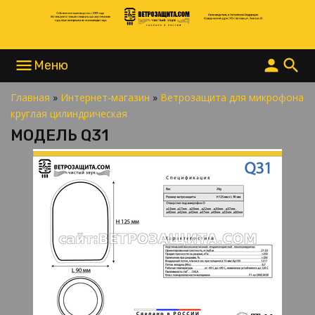
menu
person
search
Главная
»
Интернет-магазин
»
Ветрозащита для микрофона
НАПИСАТЬ В MAX
круглая цилиндрическая
НАПИСАТЬ В TELEGRAM
МОДЕЛЬ Q31
НАПИСАТЬ В WHATSAPP
+7 977 865 15 55
INFO@ВЕТРОЗАЩИТА.COM