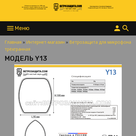
menu
person
search
Главная
»
Интернет-магазин
»
Ветрозащита для микрофона
НАПИСАТЬ В MAX
трёхгранная
НАПИСАТЬ В TELEGRAM
МОДЕЛЬ Y13
НАПИСАТЬ В WHATSAPP
+7 977 865 15 55
INFO@ВЕТРОЗАЩИТА.COM